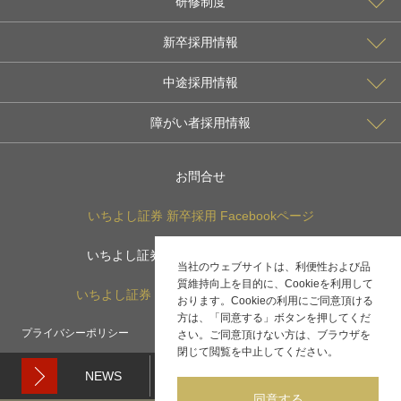
研修制度
新卒採用情報
中途採用情報
障がい者採用情報
お問合せ
いちよし証券 新卒採用
Facebook
ページ
いちよし証券 新卒採用
Instagram
ページ
当社のウェブサイトは、利便性および品
質維持向上を目的に、Cookieを利用して
いちよし証券 新卒採用
X(旧：Twitter)
ページ
おります。Cookieの利用にご同意頂ける
方は、「同意する」ボタンを押してくだ
プライバシーポリシー
サイトマップ
コーポレートサイト
さい。ご同意頂けない方は、ブラウザを
閉じて閲覧を中止してください。
NEWS
2026.06.23
金融教育（岡山県立玉野光南高等学校）
同意する